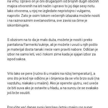
na vrhu. Upravo on je čini drugačijom od brojnih dugih običnih
majica otvorenih na isti način i upravo to joj daje sexy notu.
Iako otvorena, u njoj ne izgledate nepristojno i vulgarno,
naprotiv. Zato je osim tokom večernjih izlazaka možete nositi
i na raznoraznim svečanostima, sve zavisi sa čime je
iskombinujete.
S obzirom na to da je malo duža, možete je nositi i preko
pantalona/farmerki/suknje, ali je možete i uvući u njih pošto
je materijal dosta tanak i neće vam praviti nabore. Odličan je
izbor ne samo leti, već i tokom zime kada je sjajan izbor za
ispod sakoa.
Vrlo lako se pere (ručno ili u mašini na nižoj temperaturi), a
ono što je kod nje odlično je i činjenica da se vrlo brzo suši (na
vazduhu, niakako u mašini). Ako je operete ujutru, već uveče
će biti suva ako je ostavite u hladu, a na suncu će se svakako
još brže osušiti.
Poručite već danas svoju lepršavu letnju majicu po super