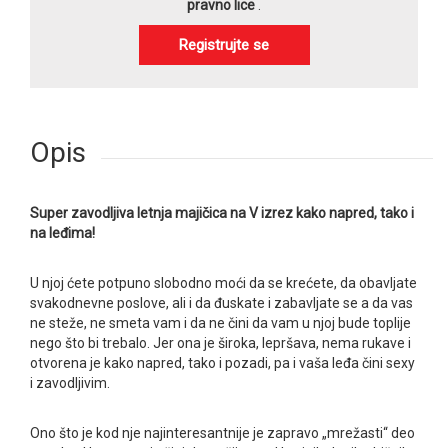
pravno lice
.
Registrujte se
Opis
Super zavodljiva letnja majičica na V izrez kako napred, tako i
na leđima!
U njoj ćete potpuno slobodno moći da se krećete, da obavljate
svakodnevne poslove, ali i da đuskate i zabavljate se a da vas
ne steže, ne smeta vam i da ne čini da vam u njoj bude toplije
nego što bi trebalo. Jer ona je široka, lepršava, nema rukave i
otvorena je kako napred, tako i pozadi, pa i vaša leđa čini sexy
i zavodljivim.
Ono što je kod nje najinteresantnije je zapravo „mrežasti“ deo