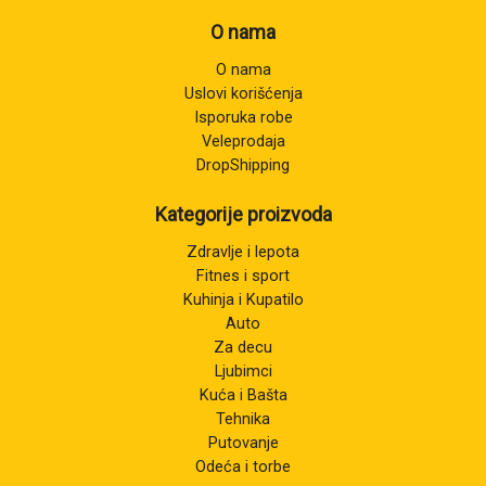
O nama
O nama
Uslovi korišćenja
Isporuka robe
Veleprodaja
DropShipping
Kategorije proizvoda
Zdravlje i lepota
Fitnes i sport
Kuhinja i Kupatilo
Auto
Za decu
Ljubimci
Kuća i Bašta
Tehnika
Putovanje
Odeća i torbe