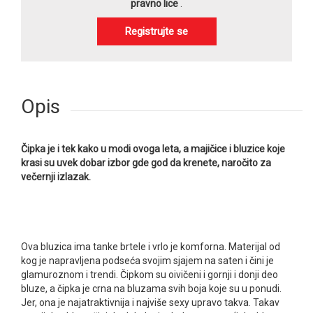
pravno lice
.
Registrujte se
Opis
Čipka je i tek kako u modi ovoga leta, a majičice i bluzice koje
krasi su uvek dobar izbor gde god da krenete, naročito za
večernji izlazak.
Ova bluzica ima tanke brtele i vrlo je komforna. Materijal od
kog je napravljena podseća svojim sjajem na saten i čini je
glamuroznom i trendi. Čipkom su oivičeni i gornji i donji deo
bluze, a čipka je crna na bluzama svih boja koje su u ponudi.
Jer, ona je najatraktivnija i najviše sexy upravo takva. Takav