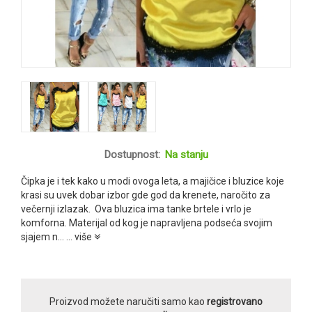
Dostupnost:
Na stanju
Čipka je i tek kako u modi ovoga leta, a majičice i bluzice koje
krasi su uvek dobar izbor gde god da krenete, naročito za
večernji izlazak. Ova bluzica ima tanke brtele i vrlo je
komforna. Materijal od kog je napravljena podseća svojim
sjajem n...
... više
Proizvod možete naručiti samo kao
registrovano