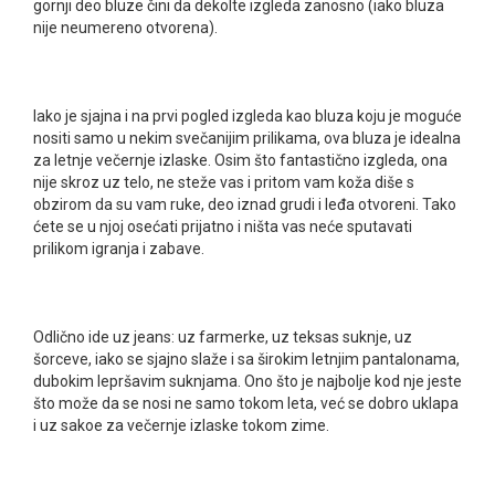
gornji deo bluze čini da dekolte izgleda zanosno (iako bluza
nije neumereno otvorena).
Iako je sjajna i na prvi pogled izgleda kao bluza koju je moguće
nositi samo u nekim svečanijim prilikama, ova bluza je idealna
za letnje večernje izlaske. Osim što fantastično izgleda, ona
nije skroz uz telo, ne steže vas i pritom vam koža diše s
obzirom da su vam ruke, deo iznad grudi i leđa otvoreni. Tako
ćete se u njoj osećati prijatno i ništa vas neće sputavati
prilikom igranja i zabave.
Odlično ide uz jeans: uz farmerke, uz teksas suknje, uz
šorceve, iako se sjajno slaže i sa širokim letnjim pantalonama,
dubokim lepršavim suknjama. Ono što je najbolje kod nje jeste
što može da se nosi ne samo tokom leta, već se dobro uklapa
i uz sakoe za večernje izlaske tokom zime.