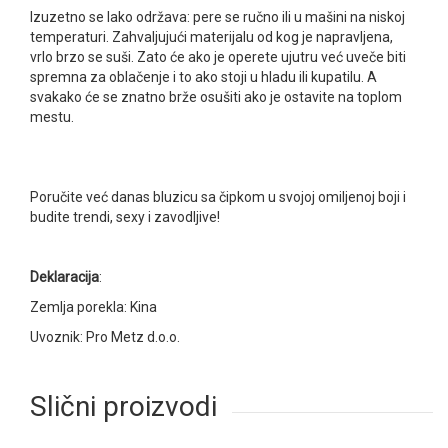
Izuzetno se lako održava: pere se ručno ili u mašini na niskoj
temperaturi. Zahvaljujući materijalu od kog je napravljena,
vrlo brzo se suši. Zato će ako je operete ujutru već uveče biti
spremna za oblačenje i to ako stoji u hladu ili kupatilu. A
svakako će se znatno brže osušiti ako je ostavite na toplom
mestu.
Poručite već danas bluzicu sa čipkom u svojoj omiljenoj boji i
budite trendi, sexy i zavodljive!
Deklaracija
:
Zemlja porekla: Kina
Uvoznik: Pro Metz d.o.o.
Slični proizvodi