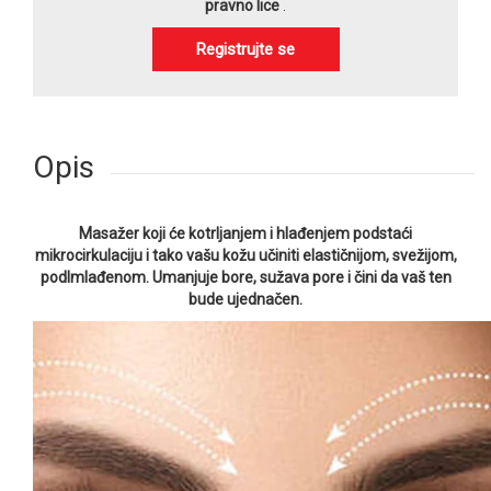
pravno lice
.
Registrujte se
Opis
Masažer koji će kotrljanjem i hlađenjem podstaći
mikrocirkulaciju i tako vašu kožu učiniti elastičnijom, svežijom,
podlmlađenom. Umanjuje bore, sužava pore i čini da vaš ten
bude ujednačen.