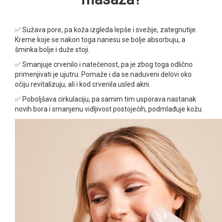
✅ Sužava pore, pa koža izgleda lepše i svežije, zategnutije.
Kreme koje se nakon toga nanesu se bolje absorbuju, a
šminka bolje i duže stoji.
✅ Smanjuje crvenilo i natečenost, pa je zbog toga odlično
primenjivati je ujutru. Pomaže i da se naduveni delovi oko
očiju revitalizuju, ali i kod crvenila usled akni.
✅ Poboljšava cirkulaciju, pa samim tim usporava nastanak
novih bora i smanjenu vidljivost postojećih, podmlađuje kožu.