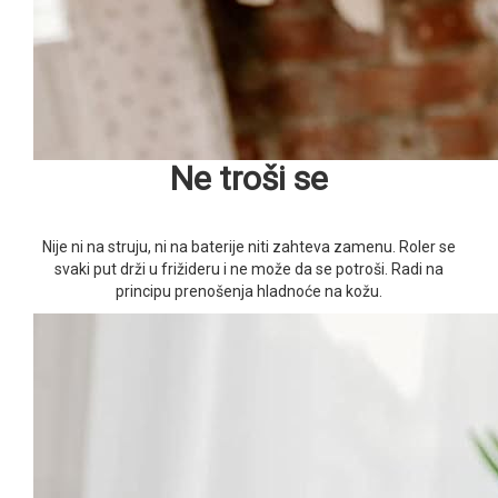
Ne troši se
Nije ni na struju, ni na baterije niti zahteva zamenu. Roler se
svaki put drži u frižideru i ne može da se potroši. Radi na
principu prenošenja hladnoće na kožu.