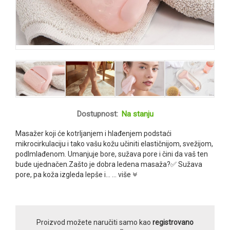
Dostupnost:
Na stanju
Masažer koji će kotrljanjem i hlađenjem podstaći
mikrocirkulaciju i tako vašu kožu učiniti elastičnijom, svežijom,
podlmlađenom. Umanjuje bore, sužava pore i čini da vaš ten
bude ujednačen.Zašto je dobra ledena masaža?✅ Sužava
pore, pa koža izgleda lepše i...
... više
Proizvod možete naručiti samo kao
registrovano