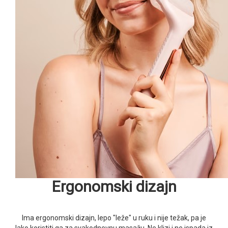
Ergonomski dizajn
Ima ergonomski dizajn, lepo "leže" u ruku i nije težak, pa je
lako koristiti ga za svakodnevnu masažu. Ne klizi i ne ispada iz