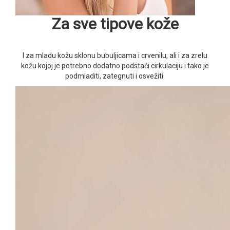
Za sve tipove kože
I za mladu kožu sklonu bubuljicama i crvenilu, ali i za zrelu
kožu kojoj je potrebno dodatno podstaći cirkulaciju i tako je
podmladiti, zategnuti i osvežiti.