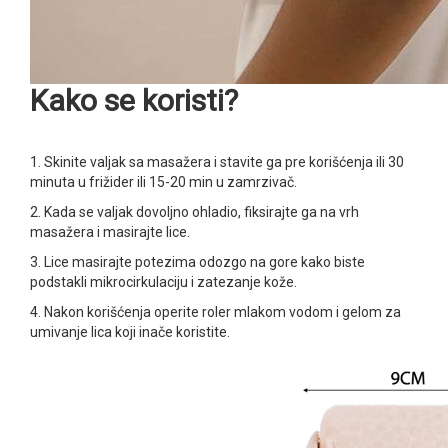
Kako se koristi?
1. Skinite valjak sa masažera i stavite ga pre korišćenja ili 30
minuta u frižider ili 15-20 min u zamrzivač.
2. Kada se valjak dovoljno ohladio, fiksirajte ga na vrh
masažera i masirajte lice.
3. Lice masirajte potezima odozgo na gore kako biste
podstakli mikrocirkulaciju i zatezanje kože.
4. Nakon korišćenja operite roler mlakom vodom i gelom za
umivanje lica koji inače koristite.