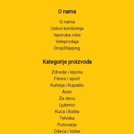
O nama
O nama
Uslovi korišćenja
Isporuka robe
Veleprodaja
DropShipping
Kategorije proizvoda
Zdravlje i lepota
Fitnes i sport
Kuhinja i Kupatilo
Auto
Za decu
Ljubimci
Kuća i Bašta
Tehnika
Putovanje
Odeća i torbe