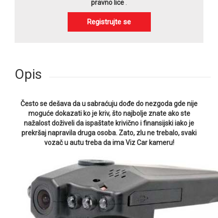
pravno lice
.
Registrujte se
Opis
Često se dešava da u sabraćuju dođe do nezgoda gde nije
moguće dokazati ko je kriv, što najbolje znate ako ste
nažalost doživeli da ispaštate krivično i finansijski iako je
prekršaj napravila druga osoba. Zato, zlu ne trebalo, svaki
vozač u autu treba da ima Viz Car kameru!