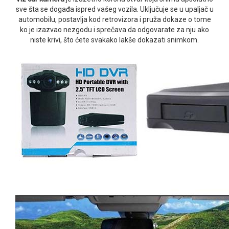
sve šta se događa ispred vašeg vozila. Uključuje se u upaljač u
automobilu, postavlja kod retrovizora i pruža dokaze o tome
ko je izazvao nezgodu i sprečava da odgovarate za nju ako
niste krivi, što ćete svakako lakše dokazati snimkom.