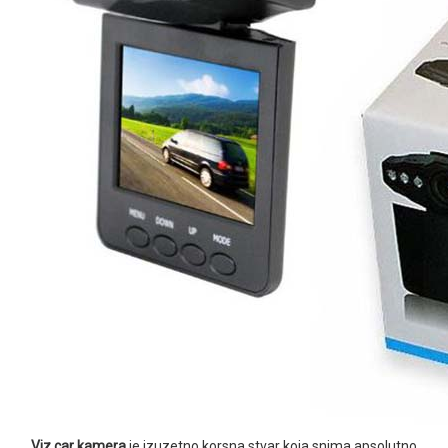
Viz car kamera
je izuzetno korsna stvar koja snima apsolutno