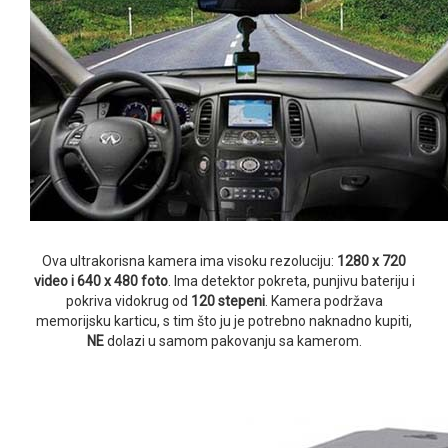
Ova ultrakorisna kamera ima visoku rezoluciju:
1280 x 720
video i 640 x 480 foto
. Ima detektor pokreta, punjivu bateriju i
pokriva vidokrug od
120 stepeni
. Kamera podržava
memorijsku karticu, s tim što ju je potrebno naknadno kupiti,
NE
dolazi u samom pakovanju sa kamerom.