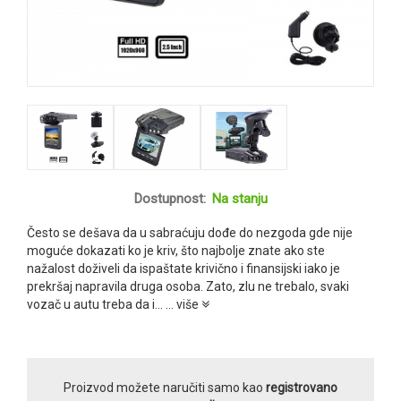
Dostupnost:
Na stanju
Često se dešava da u sabraćuju dođe do nezgoda gde nije
moguće dokazati ko je kriv, što najbolje znate ako ste
nažalost doživeli da ispaštate krivično i finansijski iako je
prekršaj napravila druga osoba. Zato, zlu ne trebalo, svaki
vozač u autu treba da i...
... više
Proizvod možete naručiti samo kao
registrovano