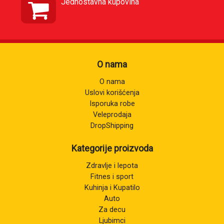
Jednostavna kupovina
O nama
O nama
Uslovi korišćenja
Isporuka robe
Veleprodaja
DropShipping
Kategorije proizvoda
Zdravlje i lepota
Fitnes i sport
Kuhinja i Kupatilo
Auto
Za decu
Ljubimci