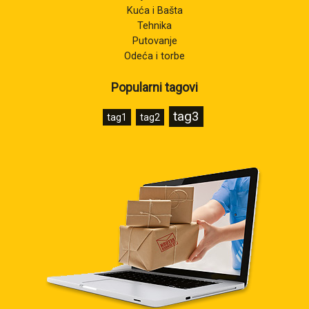
Kuća i Bašta
Tehnika
Putovanje
Odeća i torbe
Popularni tagovi
tag3
tag1
tag2