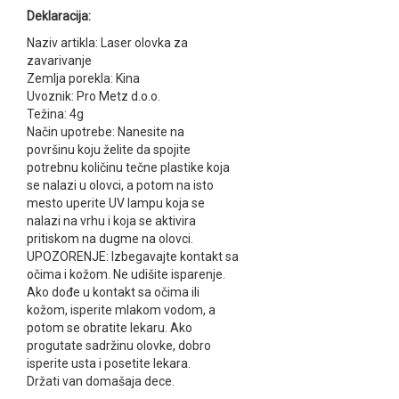
Deklaracija:
Naziv artikla: Laser olovka za
zavarivanje
Zemlja porekla: Kina
Uvoznik: Pro Metz d.o.o.
Težina: 4g
Način upotrebe: Nanesite na
površinu koju želite da spojite
potrebnu količinu tečne plastike koja
se nalazi u olovci, a potom na isto
mesto uperite UV lampu koja se
nalazi na vrhu i koja se aktivira
pritiskom na dugme na olovci.
UPOZORENJE: Izbegavajte kontakt sa
očima i kožom. Ne udišite isparenje.
Ako dođe u kontakt sa očima ili
kožom, isperite mlakom vodom, a
potom se obratite lekaru. Ako
progutate sadržinu olovke, dobro
isperite usta i posetite lekara.
Držati van domašaja dece.