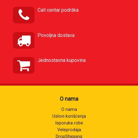
Call centar podrška
Povoljna dostava
Jednostavna kupovina
O nama
O nama
Uslovi korišćenja
Isporuka robe
Veleprodaja
DropShipping