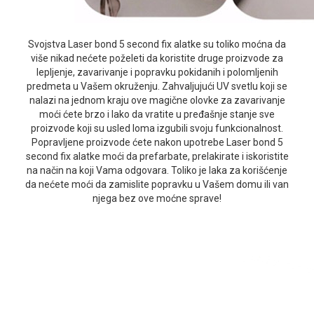
Svojstva Laser bond 5 second fix alatke su toliko moćna da
više nikad nećete poželeti da koristite druge proizvode za
lepljenje, zavarivanje i popravku pokidanih i polomljenih
predmeta u Vašem okruženju. Zahvaljujući UV svetlu koji se
nalazi na jednom kraju ove magične olovke za zavarivanje
moći ćete brzo i lako da vratite u pređašnje stanje sve
proizvode koji su usled loma izgubili svoju funkcionalnost.
Popravljene proizvode ćete nakon upotrebe Laser bond 5
second fix alatke moći da prefarbate, prelakirate i iskoristite
na način na koji Vama odgovara. Toliko je laka za korišćenje
da nećete moći da zamislite popravku u Vašem domu ili van
njega bez ove moćne sprave!