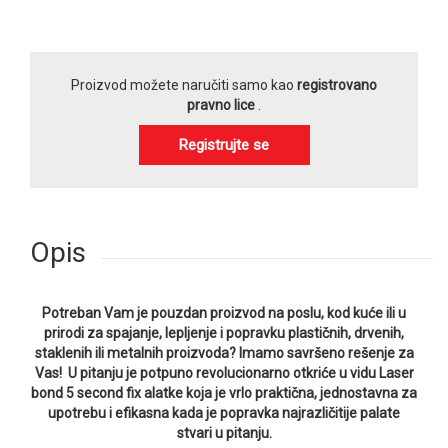
Proizvod možete naručiti samo kao
registrovano
pravno lice
.
Registrujte se
Opis
Potreban Vam je pouzdan proizvod na poslu, kod kuće ili u
prirodi za spajanje, lepljenje i popravku plastičnih, drvenih,
staklenih ili metalnih proizvoda? Imamo savršeno rešenje za
Vas! U pitanju je potpuno revolucionarno otkriće u vidu Laser
bond 5 second fix alatke koja je vrlo praktična, jednostavna za
upotrebu i efikasna kada je popravka najrazličitije palate
stvari u pitanju.