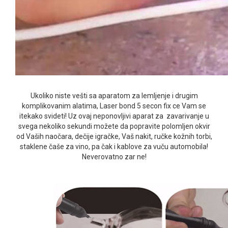
Ukoliko niste vešti sa aparatom za lemljenje i drugim
komplikovanim alatima, Laser bond 5 secon fix ce Vam se
itekako svideti! Uz ovaj neponovljivi aparat za zavarivanje u
svega nekoliko sekundi možete da popravite polomljen okvir
od Vaših naočara, dečije igračke, Vaš nakit, ručke kožnih torbi,
staklene čaše za vino, pa čak i kablove za vuču automobila!
Neverovatno zar ne!